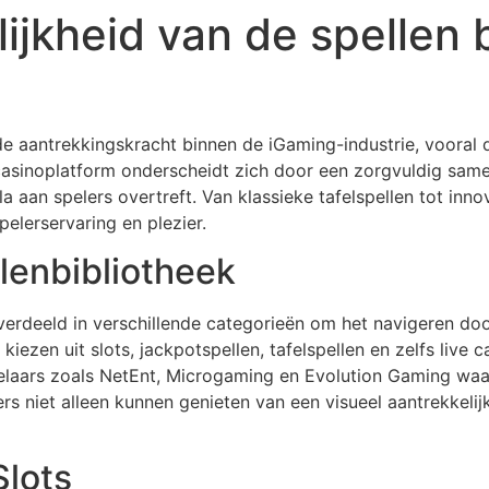
ijkheid van de spellen b
de aantrekkingskracht binnen de iGaming-industrie, vooral 
 casinoplatform onderscheidt zich door een zorgvuldig sam
aan spelers overtreft. Van klassieke tafelspellen tot innov
pelerservaring en plezier.
lenbibliotheek
n verdeeld in verschillende categorieën om het navigeren do
iezen uit slots, jackpotspellen, tafelspellen en zelfs live
aars zoals NetEnt, Microgaming en Evolution Gaming waar
ers niet alleen kunnen genieten van een visueel aantrekkeli
Slots