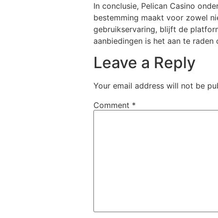
In conclusie, Pelican Casino onde
bestemming maakt voor zowel nieu
gebruikservaring, blijft de platf
aanbiedingen is het aan te raden 
Leave a Reply
Your email address will not be pu
Comment
*