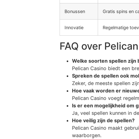
Bonussen
Gratis spins en
Innovatie
Regelmatige toev
FAQ over Pelican
Welke soorten spellen zijn
Pelican Casino biedt een bree
Spreken de spellen ook mob
Zeker, de meeste spellen zij
Hoe vaak worden er nieuw
Pelican Casino voegt regelma
Is er een mogelijkheid om g
Ja, veel spellen kunnen in 
Hoe veilig zijn de spellen?
Pelican Casino maakt gebrui
waarborgen.