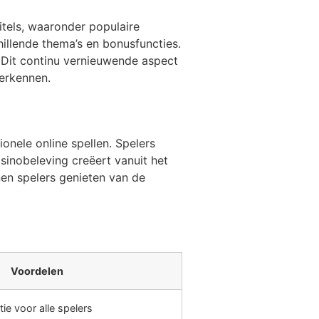
itels, waaronder populaire
illende thema’s en bonusfuncties.
 Dit continu vernieuwende aspect
verkennen.
onele online spellen. Spelers
sinobeleving creëert vanuit het
nen spelers genieten van de
Voordelen
ie voor alle spelers