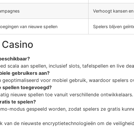
 campagnes
Verhoogt kansen en 
oegingen van nieuwe spellen
Spelers blijven geïn
 Casino
 beschikbaar?
d scala aan spellen, inclusief slots, tafelspellen en live dea
iele gebruikers aan?
n geoptimaliseerd voor mobiel gebruik, waardoor spelers ov
e spellen toegevoegd?
tig nieuwe spellen toe vanuit verschillende ontwikkelaars.
ratis te spelen?
demo-modus gespeeld worden, zodat spelers ze gratis kunne
k van de nieuwste encryptietechnologieën om de veiligheid 