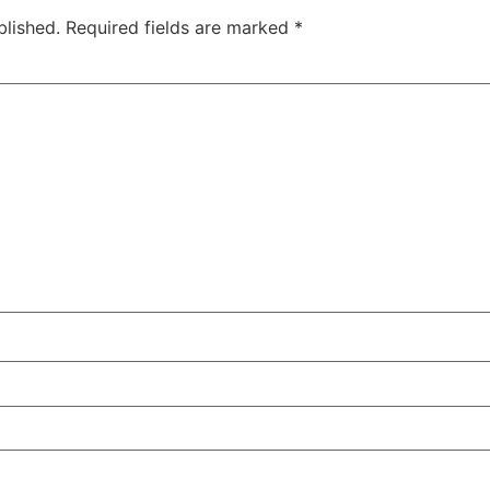
blished.
Required fields are marked
*