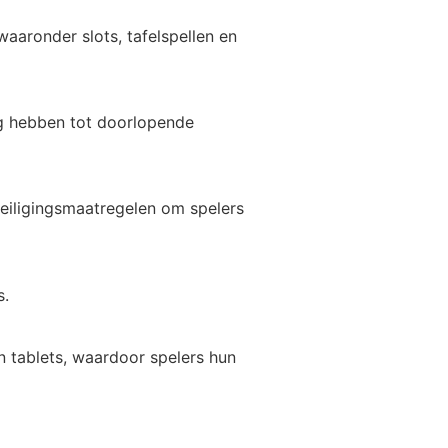
aaronder slots, tafelspellen en
ng hebben tot doorlopende
eiligingsmaatregelen om spelers
s.
 tablets, waardoor spelers hun