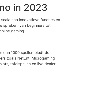
no in 2023
 scala aan innovatieve functies en
e spreken, van beginners tot
online gaming.
r dan 1000 spellen biedt de
iers zoals NetEnt, Microgaming
ots, tafelspellen en live dealer