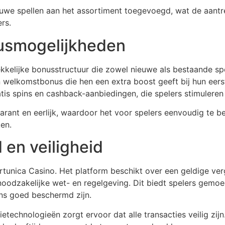
uwe spellen aan het assortiment toegevoegd, wat de aantr
rs.
usmogelijkheden
ekkelijke bonusstructuur die zowel nieuwe als bestaande s
 welkomstbonus die hen een extra boost geeft bij hun eerst
tis spins en cashback-aanbiedingen, die spelers stimuleren
ant en eerlijk, waardoor het voor spelers eenvoudig te beg
en.
en veiligheid
Fortunica Casino. Het platform beschikt over een geldige ve
noodzakelijke wet- en regelgeving. Dit biedt spelers gemo
ens goed beschermd zijn.
technologieën zorgt ervoor dat alle transacties veilig zij