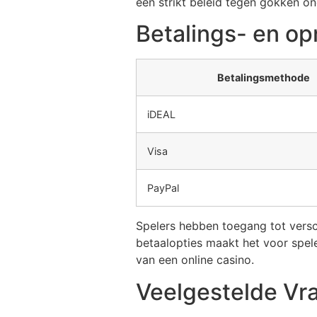
een strikt beleid tegen gokken o
Betalings- en o
Betalingsmethode
iDEAL
Visa
PayPal
Spelers hebben toegang tot versc
betaalopties maakt het voor spele
van een online casino.
Veelgestelde Vr