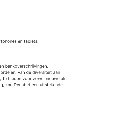
rtphones en tablets.
en bankoverschrijvingen.
rdelen. Van de diversiteit aan
eg te bieden voor zowel nieuwe als
ing, kan Dynabet een uitstekende