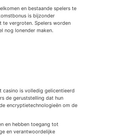
welkomen en bestaande spelers te
komstbonus is bijzonder
t te vergroten. Spelers worden
el nog lonender maken.
casino is volledig gelicentieerd
rs de geruststelling dat hun
erde encryptietechnologieën om de
len en hebben toegang tot
ige en verantwoordelijke