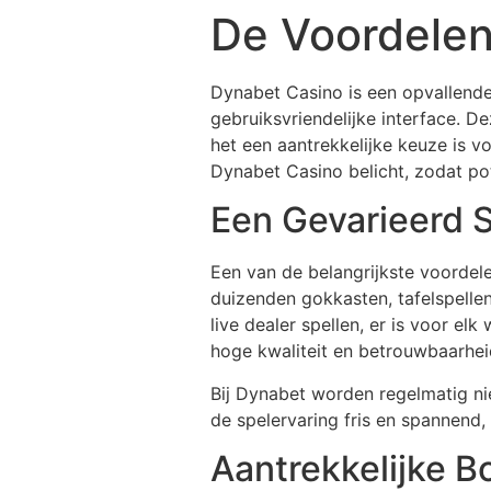
De Voordelen
Dynabet Casino is een opvallende
gebruiksvriendelijke interface. 
het een aantrekkelijke keuze is v
Dynabet Casino belicht, zodat po
Een Gevarieerd 
Een van de belangrijkste voordel
duizenden gokkasten, tafelspellen
live dealer spellen, er is voor e
hoge kwaliteit en betrouwbaarhei
Bij Dynabet worden regelmatig ni
de spelervaring fris en spannend,
Aantrekkelijke 