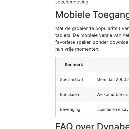
speelomgeving.
Mobiele Toegang
Met de groeiende populariteit va
tablets. De mobiele versie van he
favoriete spellen zonder download
hun vrije momenten.
Kenmerk
Spelaanbod
Meer dan 2000 s
Bonussen
Welkomstbonus e
Beveiliging
Licentie en encr
FAQ over Dynabe