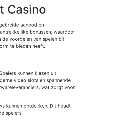
t Casino
itgebreide aanbod en
aantrekkelijke bonussen, waardoor
n de voordelen van spelen bij
orm te bieden heeft.
Spelers kunnen kiezen uit
moderne video slots en spannende
ftwareleveranciers, wat zorgt voor
uws kunnen ontdekken. Dit houdt
de spelers.