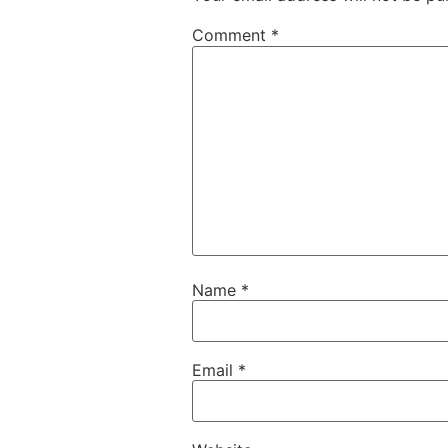
Comment
*
Name
*
Email
*