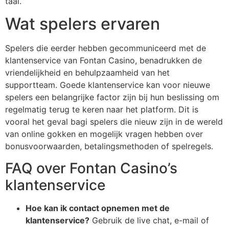
taal.
Wat spelers ervaren
Spelers die eerder hebben gecommuniceerd met de
klantenservice van Fontan Casino, benadrukken de
vriendelijkheid en behulpzaamheid van het
supportteam. Goede klantenservice kan voor nieuwe
spelers een belangrijke factor zijn bij hun beslissing om
regelmatig terug te keren naar het platform. Dit is
vooral het geval bagi spelers die nieuw zijn in de wereld
van online gokken en mogelijk vragen hebben over
bonusvoorwaarden, betalingsmethoden of spelregels.
FAQ over Fontan Casino’s
klantenservice
Hoe kan ik contact opnemen met de
klantenservice?
Gebruik de live chat, e-mail of