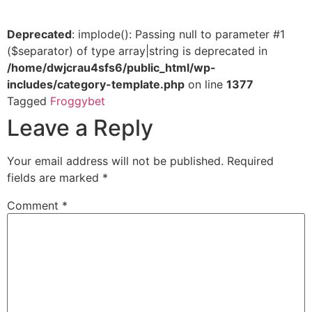
Deprecated
: implode(): Passing null to parameter #1
($separator) of type array|string is deprecated in
/home/dwjcrau4sfs6/public_html/wp-
includes/category-template.php
on line
1377
Tagged
Froggybet
Leave a Reply
Your email address will not be published.
Required
fields are marked
*
Comment
*