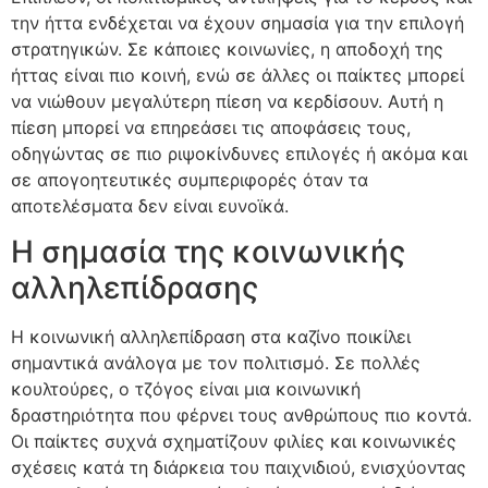
την ήττα ενδέχεται να έχουν σημασία για την επιλογή
στρατηγικών. Σε κάποιες κοινωνίες, η αποδοχή της
ήττας είναι πιο κοινή, ενώ σε άλλες οι παίκτες μπορεί
να νιώθουν μεγαλύτερη πίεση να κερδίσουν. Αυτή η
πίεση μπορεί να επηρεάσει τις αποφάσεις τους,
οδηγώντας σε πιο ριψοκίνδυνες επιλογές ή ακόμα και
σε απογοητευτικές συμπεριφορές όταν τα
αποτελέσματα δεν είναι ευνοϊκά.
Η σημασία της κοινωνικής
αλληλεπίδρασης
Η κοινωνική αλληλεπίδραση στα καζίνο ποικίλει
σημαντικά ανάλογα με τον πολιτισμό. Σε πολλές
κουλτούρες, ο τζόγος είναι μια κοινωνική
δραστηριότητα που φέρνει τους ανθρώπους πιο κοντά.
Οι παίκτες συχνά σχηματίζουν φιλίες και κοινωνικές
σχέσεις κατά τη διάρκεια του παιχνιδιού, ενισχύοντας