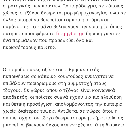
στρατηγικές των παικτών. Για παράδειγμα, σε κάποιες
χώρες, ο τζόγος θεωρείται μορφή ψυχαγωγίας, ενώ σε
άλλες μπορεί να θεωρείται ταμπού ή ακόμη και
παράνομος. Τα καζίνο βελτιώνουν την εμπειρία, όπως
αυτή που προσφέρει το
froggybet.gr
, δημιουργώντας
ένα περιβάλλον που προσελκύει όλο και
περισσότερους παίκτες.
Οι παραδοσιακές αξίες και οι θρησκευτικές
πεποιθήσεις σε κάποιες κουλτούρες ενδέχεται να
επιβάλουν περιορισμούς στη συμμετοχή στους
τζόγους. Σε χώρες όπου ο τζόγος είναι κοινωνικά
αποδεκτός, οι παίκτες συχνά έχουν μια πιο ελεύθερη
και θετική προσέγγιση, απολαμβάνοντας την εμπειρία
χωρίς ιδιαίτερες τύψεις. Αντίθετα, σε χώρες όπου η
συμμετοχή στον τζόγο θεωρείται αρνητική, οι παίκτες
μπορεί να βιώνουν άγχος και ενοχές κατά τη διάρκεια