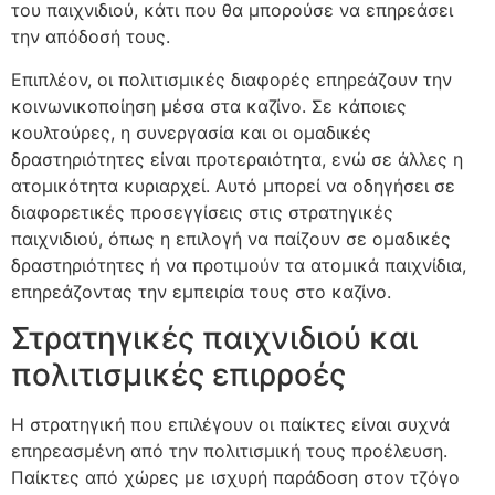
του παιχνιδιού, κάτι που θα μπορούσε να επηρεάσει
την απόδοσή τους.
Επιπλέον, οι πολιτισμικές διαφορές επηρεάζουν την
κοινωνικοποίηση μέσα στα καζίνο. Σε κάποιες
κουλτούρες, η συνεργασία και οι ομαδικές
δραστηριότητες είναι προτεραιότητα, ενώ σε άλλες η
ατομικότητα κυριαρχεί. Αυτό μπορεί να οδηγήσει σε
διαφορετικές προσεγγίσεις στις στρατηγικές
παιχνιδιού, όπως η επιλογή να παίζουν σε ομαδικές
δραστηριότητες ή να προτιμούν τα ατομικά παιχνίδια,
επηρεάζοντας την εμπειρία τους στο καζίνο.
Στρατηγικές παιχνιδιού και
πολιτισμικές επιρροές
Η στρατηγική που επιλέγουν οι παίκτες είναι συχνά
επηρεασμένη από την πολιτισμική τους προέλευση.
Παίκτες από χώρες με ισχυρή παράδοση στον τζόγο