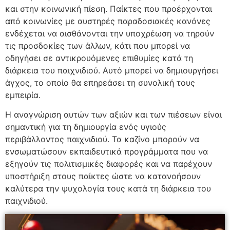
και στην κοινωνική πίεση. Παίκτες που προέρχονται
από κοινωνίες με αυστηρές παραδοσιακές κανόνες
ενδέχεται να αισθάνονται την υποχρέωση να τηρούν
τις προσδοκίες των άλλων, κάτι που μπορεί να
οδηγήσει σε αντικρουόμενες επιθυμίες κατά τη
διάρκεια του παιχνιδιού. Αυτό μπορεί να δημιουργήσει
άγχος, το οποίο θα επηρεάσει τη συνολική τους
εμπειρία.
Η αναγνώριση αυτών των αξιών και των πιέσεων είναι
σημαντική για τη δημιουργία ενός υγιούς
περιβάλλοντος παιχνιδιού. Τα καζίνο μπορούν να
ενσωματώσουν εκπαιδευτικά προγράμματα που να
εξηγούν τις πολιτισμικές διαφορές και να παρέχουν
υποστήριξη στους παίκτες ώστε να κατανοήσουν
καλύτερα την ψυχολογία τους κατά τη διάρκεια του
παιχνιδιού.