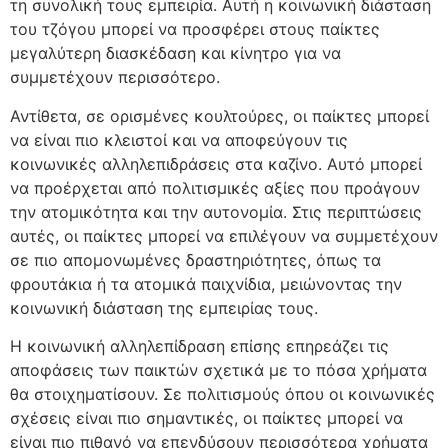
τη συνολική τους εμπειρία. Αυτή η κοινωνική διάσταση
του τζόγου μπορεί να προσφέρει στους παίκτες
μεγαλύτερη διασκέδαση και κίνητρο για να
συμμετέχουν περισσότερο.
Αντίθετα, σε ορισμένες κουλτούρες, οι παίκτες μπορεί
να είναι πιο κλειστοί και να αποφεύγουν τις
κοινωνικές αλληλεπιδράσεις στα καζίνο. Αυτό μπορεί
να προέρχεται από πολιτισμικές αξίες που προάγουν
την ατομικότητα και την αυτονομία. Στις περιπτώσεις
αυτές, οι παίκτες μπορεί να επιλέγουν να συμμετέχουν
σε πιο απομονωμένες δραστηριότητες, όπως τα
φρουτάκια ή τα ατομικά παιχνίδια, μειώνοντας την
κοινωνική διάσταση της εμπειρίας τους.
Η κοινωνική αλληλεπίδραση επίσης επηρεάζει τις
αποφάσεις των παικτών σχετικά με το πόσα χρήματα
θα στοιχηματίσουν. Σε πολιτισμούς όπου οι κοινωνικές
σχέσεις είναι πιο σημαντικές, οι παίκτες μπορεί να
είναι πιο πιθανό να επενδύσουν περισσότερα χρήματα