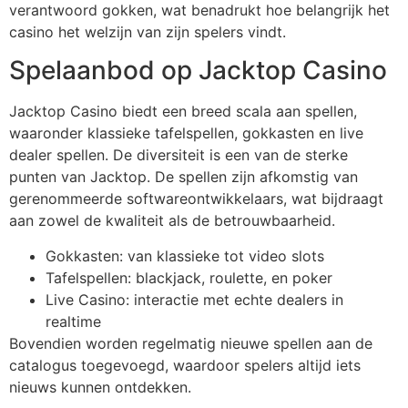
verantwoord gokken, wat benadrukt hoe belangrijk het
casino het welzijn van zijn spelers vindt.
Spelaanbod op Jacktop Casino
Jacktop Casino biedt een breed scala aan spellen,
waaronder klassieke tafelspellen, gokkasten en live
dealer spellen. De diversiteit is een van de sterke
punten van Jacktop. De spellen zijn afkomstig van
gerenommeerde softwareontwikkelaars, wat bijdraagt
aan zowel de kwaliteit als de betrouwbaarheid.
Gokkasten: van klassieke tot video slots
Tafelspellen: blackjack, roulette, en poker
Live Casino: interactie met echte dealers in
realtime
Bovendien worden regelmatig nieuwe spellen aan de
catalogus toegevoegd, waardoor spelers altijd iets
nieuws kunnen ontdekken.