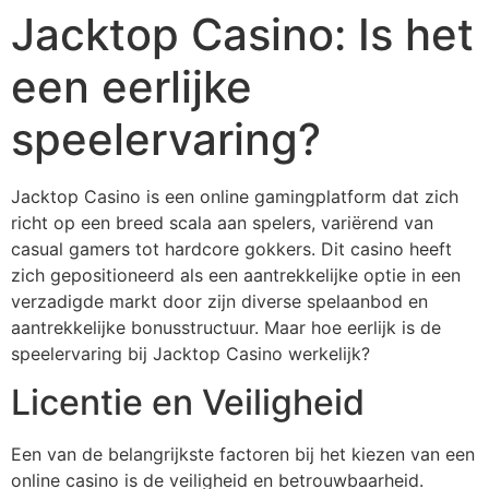
Jacktop Casino: Is het
een eerlijke
speelervaring?
Jacktop Casino is een online gamingplatform dat zich
richt op een breed scala aan spelers, variërend van
casual gamers tot hardcore gokkers. Dit casino heeft
zich gepositioneerd als een aantrekkelijke optie in een
verzadigde markt door zijn diverse spelaanbod en
aantrekkelijke bonusstructuur. Maar hoe eerlijk is de
speelervaring bij Jacktop Casino werkelijk?
Licentie en Veiligheid
Een van de belangrijkste factoren bij het kiezen van een
online casino is de veiligheid en betrouwbaarheid.