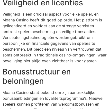
Veiligheid en licenties
Veiligheid is een cruciaal aspect voor elke speler, en
Moana Casino heeft dit goed op orde. Het platform is
gelicentieerd en voldoet aan de strenge vereisten
omtrent spelersbescherming en veilige transacties.
Versleutelingstechnologieën worden gebruikt om
persoonlijke en financiële gegevens van spelers te
beschermen. Dit biedt een niveau van vertrouwen dat
soms ontbreekt in traditionele casino-omgevingen, waar
beveiliging niet altijd even zichtbaar is voor gasten.
Bonusstructuur en
beloningen
Moana Casino staat bekend om zijn aantrekkelijke
bonusaanbiedingen en loyaliteitsprogramma’s. Nieuwe
spelers kunnen profiteren van welkomstbonussen en