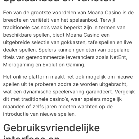
Een van de grootste voordelen van Moana Casino is de
breedte en variëteit van het spelaanbod. Terwijl
traditionele casino’s vaak beperkt zijn in termen van
beschikbare spellen, biedt Moana Casino een
uitgebreide selectie van gokkasten, tafelspellen en live
dealer spellen. Spelers kunnen genieten van populaire
titels van gerenommeerde leveranciers zoals NetEnt,
Microgaming en Evolution Gaming.
Het online platform maakt het ook mogelijk om nieuwe
spellen uit te proberen zodra ze worden uitgebracht,
wat een dynamische speelervaring garandeert. Vergelijk
dit met traditionele casino’s, waar spelers mogelijk
maanden of zelfs jaren moeten wachten op de
introductie van nieuwe spellen.
Gebruiksvriendelijke