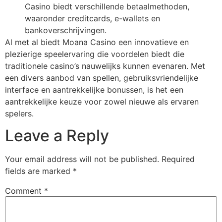
Casino biedt verschillende betaalmethoden,
waaronder creditcards, e-wallets en
bankoverschrijvingen.
Al met al biedt Moana Casino een innovatieve en
plezierige speelervaring die voordelen biedt die
traditionele casino’s nauwelijks kunnen evenaren. Met
een divers aanbod van spellen, gebruiksvriendelijke
interface en aantrekkelijke bonussen, is het een
aantrekkelijke keuze voor zowel nieuwe als ervaren
spelers.
Leave a Reply
Your email address will not be published.
Required
fields are marked
*
Comment
*