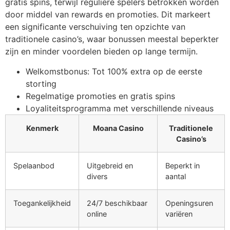
gratis spins, terwijl reguliere spelers betrokken worden
door middel van rewards en promoties. Dit markeert
een significante verschuiving ten opzichte van
traditionele casino’s, waar bonussen meestal beperkter
zijn en minder voordelen bieden op lange termijn.
Welkomstbonus: Tot 100% extra op de eerste
storting
Regelmatige promoties en gratis spins
Loyaliteitsprogramma met verschillende niveaus
Kenmerk
Moana Casino
Traditionele
Casino’s
Spelaanbod
Uitgebreid en
Beperkt in
divers
aantal
Toegankelijkheid
24/7 beschikbaar
Openingsuren
online
variëren