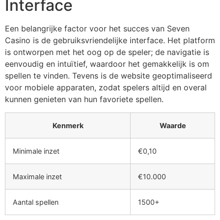
Interface
Een belangrijke factor voor het succes van Seven
Casino is de gebruiksvriendelijke interface. Het platform
is ontworpen met het oog op de speler; de navigatie is
eenvoudig en intuïtief, waardoor het gemakkelijk is om
spellen te vinden. Tevens is de website geoptimaliseerd
voor mobiele apparaten, zodat spelers altijd en overal
kunnen genieten van hun favoriete spellen.
Kenmerk
Waarde
Minimale inzet
€0,10
Maximale inzet
€10.000
Aantal spellen
1500+