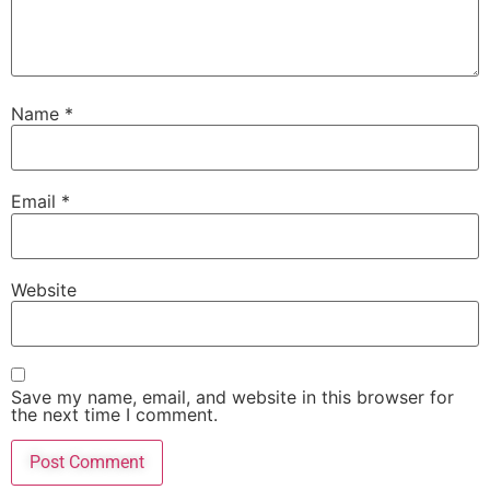
Name
*
Email
*
Website
Save my name, email, and website in this browser for
the next time I comment.