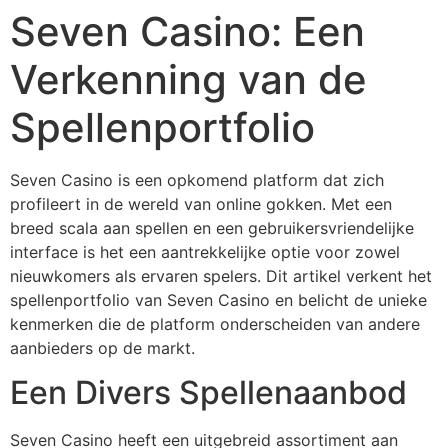
Seven Casino: Een
Verkenning van de
Spellenportfolio
Seven Casino is een opkomend platform dat zich
profileert in de wereld van online gokken. Met een
breed scala aan spellen en een gebruikersvriendelijke
interface is het een aantrekkelijke optie voor zowel
nieuwkomers als ervaren spelers. Dit artikel verkent het
spellenportfolio van Seven Casino en belicht de unieke
kenmerken die de platform onderscheiden van andere
aanbieders op de markt.
Een Divers Spellenaanbod
Seven Casino heeft een uitgebreid assortiment aan