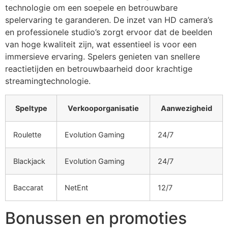
technologie om een soepele en betrouwbare
spelervaring te garanderen. De inzet van HD camera’s
en professionele studio’s zorgt ervoor dat de beelden
van hoge kwaliteit zijn, wat essentieel is voor een
immersieve ervaring. Spelers genieten van snellere
reactietijden en betrouwbaarheid door krachtige
streamingtechnologie.
Speltype
Verkooporganisatie
Aanwezigheid
Roulette
Evolution Gaming
24/7
Blackjack
Evolution Gaming
24/7
Baccarat
NetEnt
12/7
Bonussen en promoties