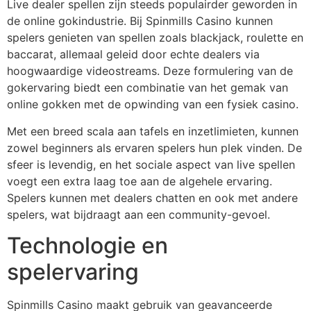
Live dealer spellen zijn steeds populairder geworden in
de online gokindustrie. Bij Spinmills Casino kunnen
spelers genieten van spellen zoals blackjack, roulette en
baccarat, allemaal geleid door echte dealers via
hoogwaardige videostreams. Deze formulering van de
gokervaring biedt een combinatie van het gemak van
online gokken met de opwinding van een fysiek casino.
Met een breed scala aan tafels en inzetlimieten, kunnen
zowel beginners als ervaren spelers hun plek vinden. De
sfeer is levendig, en het sociale aspect van live spellen
voegt een extra laag toe aan de algehele ervaring.
Spelers kunnen met dealers chatten en ook met andere
spelers, wat bijdraagt aan een community-gevoel.
Technologie en
spelervaring
Spinmills Casino maakt gebruik van geavanceerde