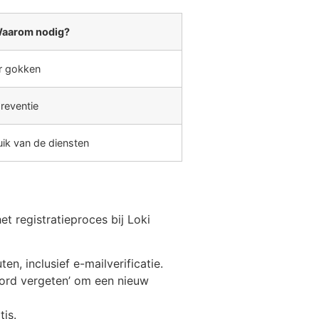
aarom nodig?
or gokken
preventie
uik van de diensten
 registratieproces bij Loki
en, inclusief e-mailverificatie.
ord vergeten’ om een nieuw
tis.