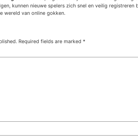
lgen, kunnen nieuwe spelers zich snel en veilig registreren
e wereld van online gokken.
blished.
Required fields are marked
*