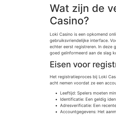
Wat zijn de ve
Casino?
Loki Casino is een opkomend onlin
gebruiksvriendelijke interface. V
echter eerst registreren. In deze
goed geïnformeerd aan de slag k
Eisen voor regist
Het registratieproces bij Loki Cas
acht nemen voordat ze een acco
Leeftijd: Spelers moeten min
Identificatie: Een geldig ide
Adresverificatie: Een recent
Accountgegevens: Het aanma