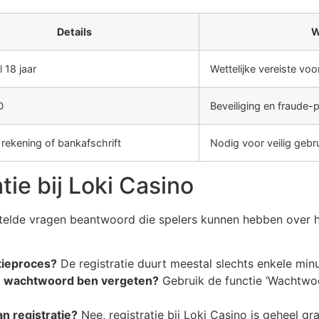
Details
W
 18 jaar
Wettelijke vereiste vo
D
Beveiliging en fraude-
rekening of bankafschrift
Nodig voor veilig gebr
tie bij Loki Casino
elde vragen beantwoord die spelers kunnen hebben over het
tieproces?
De registratie duurt meestal slechts enkele minut
jn wachtwoord ben vergeten?
Gebruik de functie ‘Wachtwo
n registratie?
Nee, registratie bij Loki Casino is geheel gra