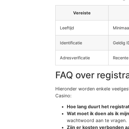
Vereiste
Leeftijd
Minimaal
Identificatie
Geldig I
Adresverificatie
Recente 
FAQ over registra
Hieronder worden enkele veelgest
Casino:
Hoe lang duurt het registra
Wat moet ik doen als ik mi
wachtwoord aan te vragen.
Zijn er kosten verbonden aa