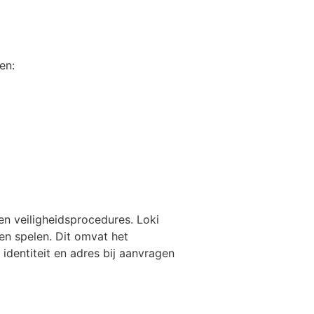
en:
 en veiligheidsprocedures. Loki
nen spelen. Dit omvat het
identiteit en adres bij aanvragen