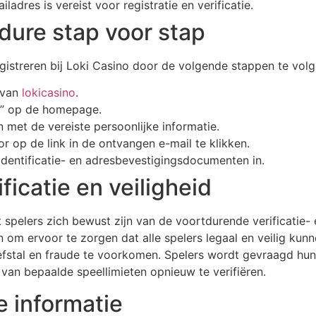
ladres is vereist voor registratie en verificatie.
dure stap voor stap
gistreren bij Loki Casino door de volgende stappen te volg
 van
lokicasino
.
n” op de homepage.
in met de vereiste persoonlijke informatie.
r op de link in de ontvangen e-mail te klikken.
identificatie- en adresbevestigingsdocumenten in.
icatie en veiligheid
at spelers zich bewust zijn van de voortdurende verificatie-
n om ervoor te zorgen dat alle spelers legaal en veilig kun
iefstal en fraude te voorkomen. Spelers wordt gevraagd hun 
n van bepaalde speellimieten opnieuw te verifiëren.
e informatie