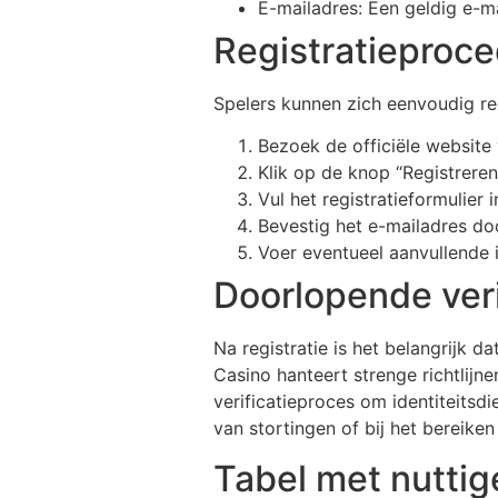
E-mailadres: Een geldig e-mai
Registratieproce
Spelers kunnen zich eenvoudig re
Bezoek de officiële website
Klik op de knop “Registrere
Vul het registratieformulier 
Bevestig het e-mailadres doo
Voer eventueel aanvullende 
Doorlopende verif
Na registratie is het belangrijk d
Casino hanteert strenge richtlijne
verificatieproces om identiteitsd
van stortingen of bij het bereike
Tabel met nuttig