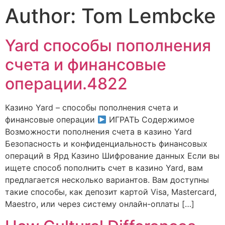
Author:
Tom Lembcke
Yard способы пополнения
счета и финансовые
операции.4822
Казино Yard – способы пополнения счета и
финансовые операции
ИГРАТЬ Содержимое
Возможности пополнения счета в казино Yard
Безопасность и конфиденциальность финансовых
операций в Ярд Казино Шифрование данных Если вы
ищете способ пополнить счет в казино Yard, вам
предлагается несколько вариантов. Вам доступны
такие способы, как депозит картой Visa, Mastercard,
Maestro, или через систему онлайн-оплаты […]